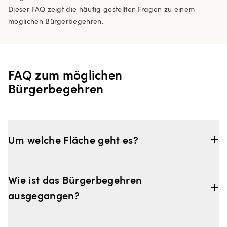
Dieser FAQ zeigt die häufig gestellten Fragen zu einem
möglichen Bürgerbegehren.
FAQ zum möglichen
Bürgerbegehren
Um welche Fläche geht es?
Zwischen dem Hauptbahnhof und der Wolframstraße
befinden sich heute die Gleisflächen, auf denen die Züge in
Wie ist das Bürgerbegehren
den Kopfbahnhof fahren. Diese Fläche ist das Teilgebiet A2
ausgegangen?
des Stadtentwicklungsprojekts Stuttgart Rosenstein. Nach
vollständiger Inbetriebnahme des Durchgangsbahnhofs
Innerhalb des gesetzlich festgelegten dreimonatigen
werden die Gleise und Bahnanlagen im Teilgebiet A2