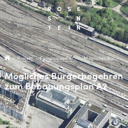
–
Projekt
–
Europaquartier (A2)
–
Mögliches Bürgerbegehren Teilgebiet A2
Mögliches Bürgerbegehren
zum Bebauungsplan A2