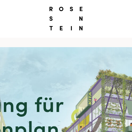
ng für
nplan