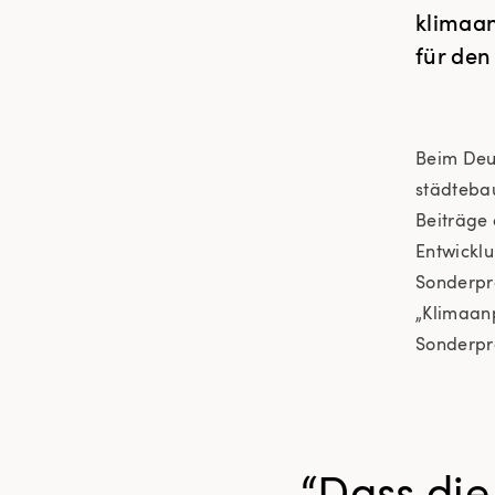
klimaan
für den
Beim Deu
städtebau
Beiträge 
Entwicklu
Sonderpre
„Klimaanp
Sonderpr
“Dass die