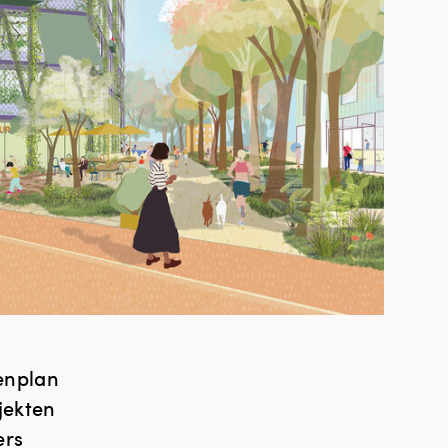
enplan
jekten
ers