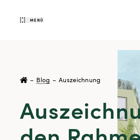
MENÜ
–
Blog
–
Auszeichnung
Auszeichnu
den Rahme