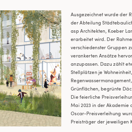
Ausgezeichnet wurde der Ra
der Abteilung Städtebauli
asp Architekten, Koeber La
erarbeitet wird. Der Rahme
verschiedenster Gruppen zu
verankerten Ansätze hervo
anzupassen. Dazu zählt etwa
Stellplätzen je Wohneinheit
Regenwassermanagement, w
Grünflächen, begrünte Däc
Die feierliche Preisverlei
Mai 2023 in der Akademie de
Oscar-Preisverleihung wurd
Preisträger der jeweiligen 