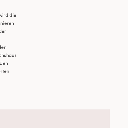
wird die
onieren
der
den
ächshaus
 den
erten