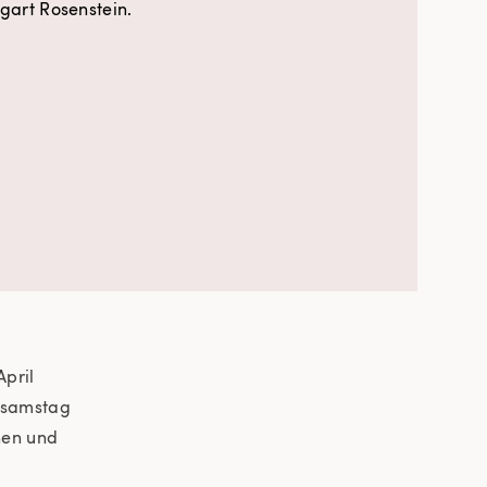
tgart Rosenstein.
April
arsamstag
nen und