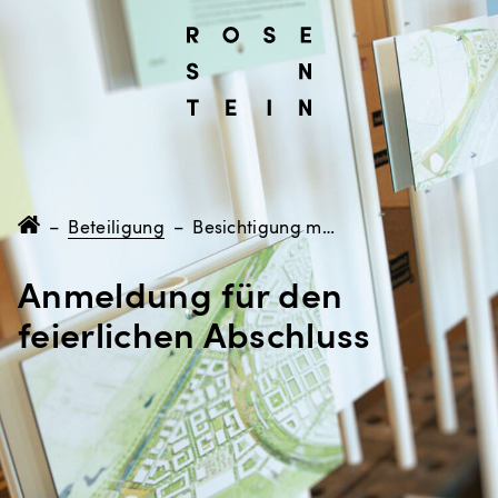
–
Beteiligung
–
Besichtigung mit Startschuss und Abschluss
Anmeldung für den
feierlichen Abschluss