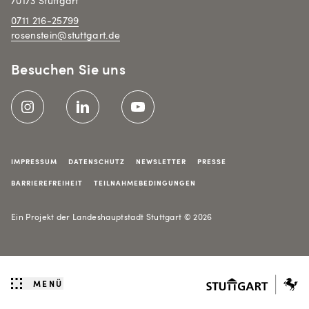
70173 Stuttgart
0711 216-25799
rosenstein@stuttgart.de
Besuchen Sie uns
Meta-Navigation
IMPRESSUM
DATENSCHUTZ
NEWSLETTER
PRESSE
BARRIEREFREIHEIT
TEILNAHMEBEDINGUNGEN
Ein Projekt der Landeshauptstadt Stuttgart © 2026
MENÜ