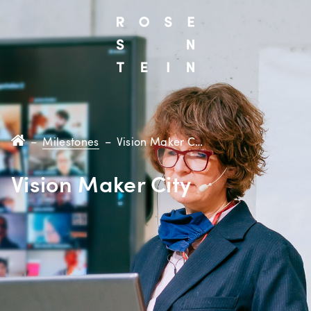
–
Milestones
–
Vision Maker City
Vision Maker City