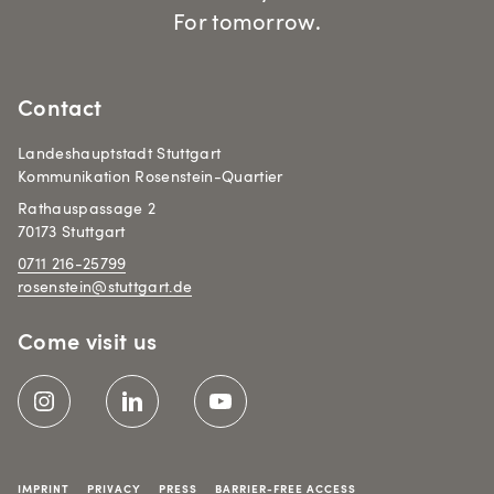
For tomorrow.
Contact
Landeshauptstadt Stuttgart
Kommunikation Rosenstein-Quartier
Rathauspassage 2
70173 Stuttgart
0711 216-25799
rosenstein@stuttgart.de
Come visit us
Meta-Navigation
IMPRINT
PRIVACY
PRESS
BARRIER-FREE ACCESS